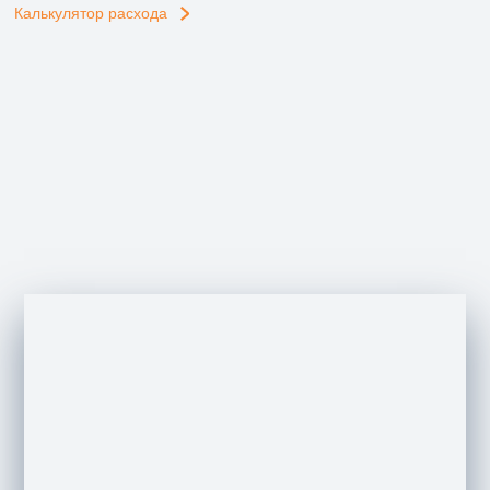
Калькулятор расхода
ДЕЛОВОЙ ЦЕНТР, Г. САНКТ-ПЕТЕРБУРГ,
ЧЕРНИГОВСКАЯ УЛ. 8
Материалы для огнезащиты металлоконструкций
PRIMATHERM WB, PRIMATHERM SB и PRIMATHERM