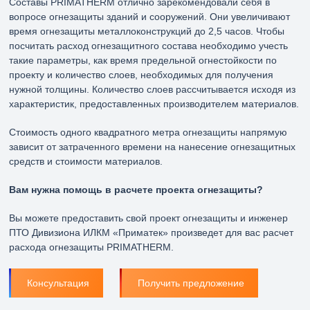
Составы PRIMATHERM отлично зарекомендовали себя в
вопросе огнезащиты зданий и сооружений. Они увеличивают
время огнезащиты металлоконструкций до 2,5 часов. Чтобы
посчитать расход огнезащитного состава необходимо учесть
такие параметры, как время предельной огнестойкости по
проекту и количество слоев, необходимых для получения
нужной толщины. Количество слоев рассчитывается исходя из
характеристик, предоставленных производителем материалов.
Стоимость одного квадратного метра огнезащиты напрямую
зависит от затраченного времени на нанесение огнезащитных
средств и стоимости материалов.
ОГНЕЗАЩИТНАЯ ОБРАБОТКА
Вам нужна помощь в расчете проекта огнезащиты?
МЕТАЛЛОКОНСТРУКЦИЙ УНИВЕРСАМА
СЕЗОН, СПБ
Вы можете предоставить свой проект огнезащиты и инженер
ПТО Дивизиона ИЛКМ «Приматек» произведет для вас расчет
Материалы для огнезащиты металлоконструкций
расхода огнезащиты PRIMATHERM.
PRIMATHERM С+
Консультация
Получить предложение