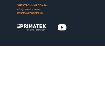
ЭЛЕКТРОННАЯ ПОЧТА:
info@primatherm.ru
,
industrial@primatek.ru
ФОК «ГАЗПРОМ», Г. ПЕТЕРГОФ, УЛ.
ШИРОКАЯ
Материалы для огнезащиты металлоконструкций
PRIMATHERM С+, PRIMATAN TOP 40