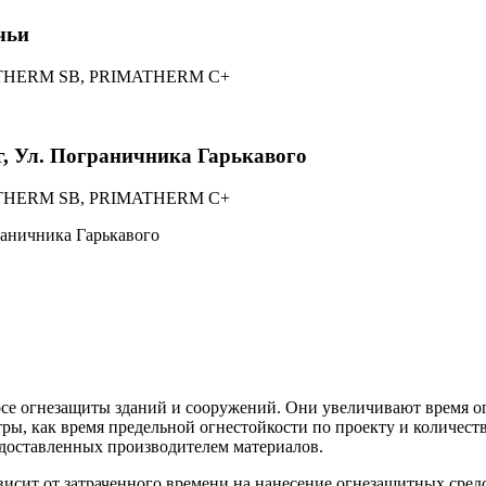
чьи
MATHERM SB, PRIMATHERM С+
, Ул. Пограничника Гарькавого
MATHERM SB, PRIMATHERM С+
 огнезащиты зданий и сооружений. Они увеличивают время огн
тры, как время предельной огнестойкости по проекту и количес
едоставленных производителем материалов.
исит от затраченного времени на нанесение огнезащитных средс