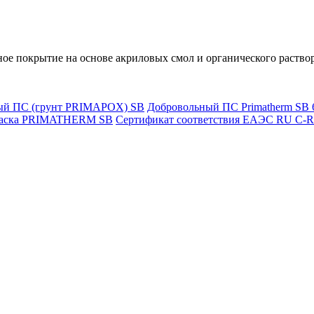
е покрытие на основе акриловых смол и органического раствор
ый ПС (грунт PRIMAPOX) SB
Добровольный ПС Primatherm SB 6
краска PRIMATHERM SB
Сертификат соответствия ЕАЭС RU С-R